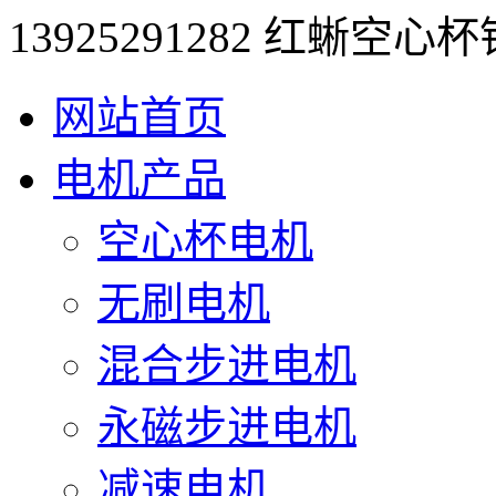
13925291282
红蜥空心杯销售
网站首页
电机产品
空心杯电机
无刷电机
混合步进电机
永磁步进电机
减速电机