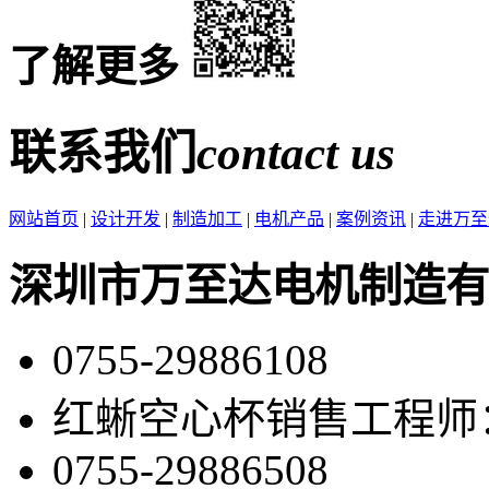
了解更多
联系我们
contact us
网站首页
|
设计开发
|
制造加工
|
电机产品
|
案例资讯
|
走进万至
深圳市万至达电机制造有
0755-29886108
红蜥空心杯销售工程师：86-
0755-29886508