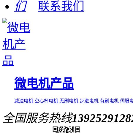
联系我们
微电机产品
减速电机
空心杯电机
无刷电机
步进电机
有刷电机
伺服
全国服务热线
1392529128