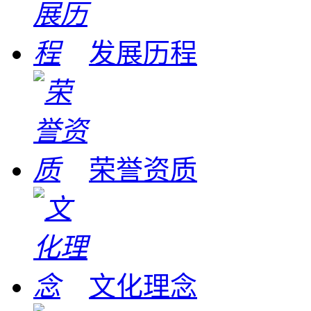
发展历程
荣誉资质
文化理念