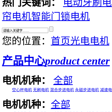
热门关键词：
电动牙刷电
帘电机
智能门锁电机
您的位置：
首页
光电电机
产品中心
product center
电机机种：
全部
空心杯电机
无刷电机
混合步进电机
永磁步进电机
减速电
电机机种：
全部