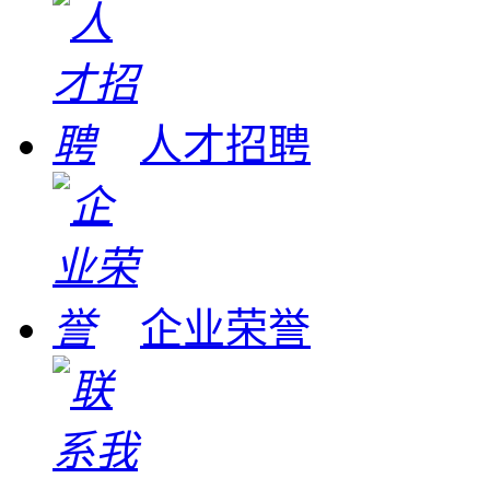
人才招聘
企业荣誉