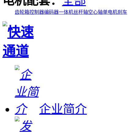
电机配套：
全部
齿轮箱
控制器
编码器
一体机
丝杆轴
空心轴
单电机
刹车
企业简介