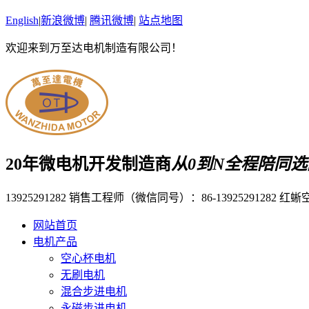
English
|
新浪微博
|
腾讯微博
|
站点地图
欢迎来到万至达电机制造有限公司！
20年微电机开发制造商
从0到N全程陪同
13925291282
销售工程师（微信同号）：86-13925291282
红蜥空
网站首页
电机产品
空心杯电机
无刷电机
混合步进电机
永磁步进电机