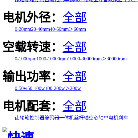
电机外径：
全部
0-20mm
20-40mm
40-60mm
＞60mm
空载转速：
全部
0-1000rpm
1000-10000rpm
10000-30000rpm
＞30000rpm
输出功率：
全部
0-50w
50-100w
100-200w
＞200w
电机配套：
全部
齿轮箱
控制器
编码器
一体机
丝杆轴
空心轴
单电机
刹车