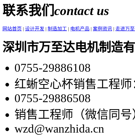
联系我们
contact us
网站首页
|
设计开发
|
制造加工
|
电机产品
|
案例资讯
|
走进万至
深圳市万至达电机制造有
0755-29886108
红蜥空心杯销售工程师：86-
0755-29886508
销售工程师（微信同号）：86
wzd@wanzhida.cn