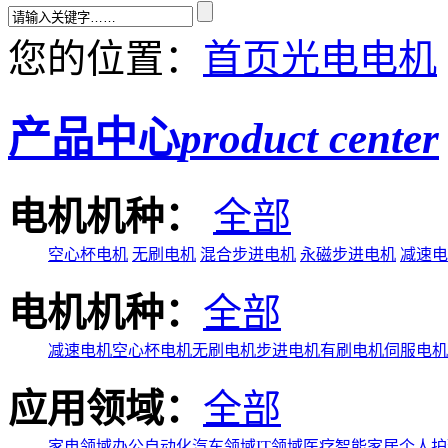
您的位置：
首页
光电电机
产品中心
product center
电机机种：
全部
空心杯电机
无刷电机
混合步进电机
永磁步进电机
减速电
电机机种：
全部
减速电机
空心杯电机
无刷电机
步进电机
有刷电机
伺服电机
应用领域：
全部
家电领域
办公自动化
汽车领域
IT领域
医疗
智能家居
个人护