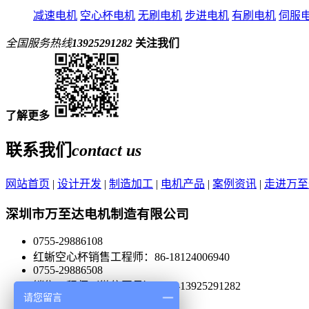
减速电机
空心杯电机
无刷电机
步进电机
有刷电机
伺服
全国服务热线
13925291282
关注我们
了解更多
联系我们
contact us
网站首页
|
设计开发
|
制造加工
|
电机产品
|
案例资讯
|
走进万至
深圳市万至达电机制造有限公司
0755-29886108
红蜥空心杯销售工程师：86-18124006940
0755-29886508
销售工程师（微信同号）：86-13925291282
请您留言
wzd@wanzhida.cn