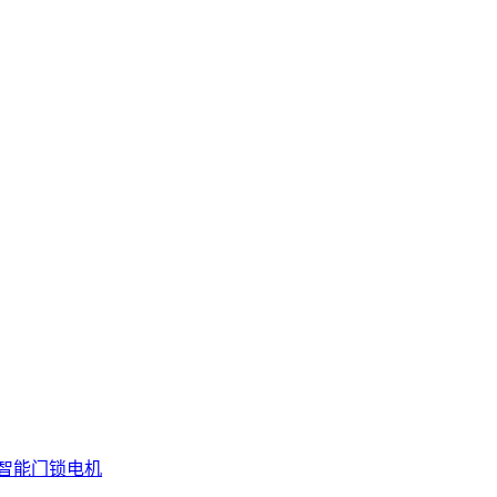
智能门锁电机