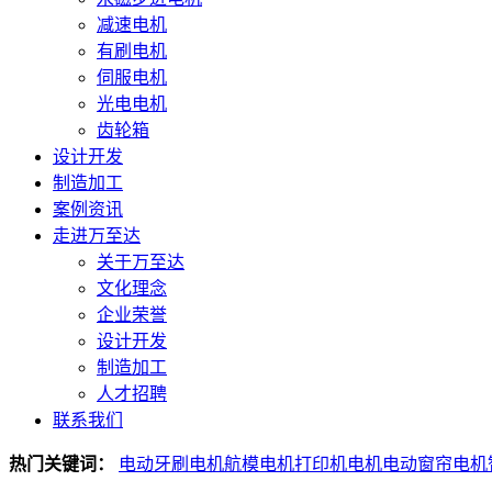
减速电机
有刷电机
伺服电机
光电电机
齿轮箱
设计开发
制造加工
案例资讯
走进万至达
关于万至达
文化理念
企业荣誉
设计开发
制造加工
人才招聘
联系我们
热门关键词：
电动牙刷电机
航模电机
打印机电机
电动窗帘电机