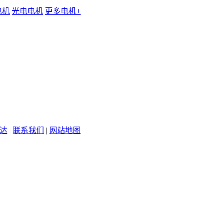
电机
光电电机
更多电机+
达
|
联系我们
|
网站地图