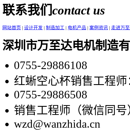
联系我们
contact us
网站首页
|
设计开发
|
制造加工
|
电机产品
|
案例资讯
|
走进万至
深圳市万至达电机制造有
0755-29886108
红蜥空心杯销售工程师：86-
0755-29886508
销售工程师（微信同号）：86
wzd@wanzhida.cn