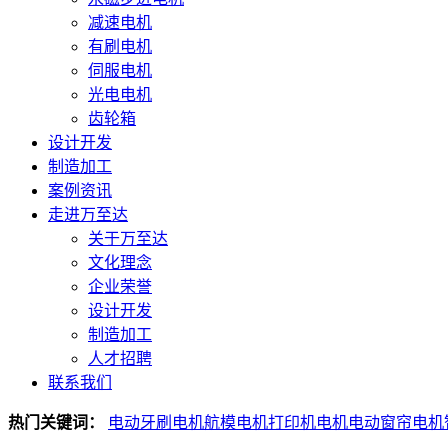
减速电机
有刷电机
伺服电机
光电电机
齿轮箱
设计开发
制造加工
案例资讯
走进万至达
关于万至达
文化理念
企业荣誉
设计开发
制造加工
人才招聘
联系我们
热门关键词：
电动牙刷电机
航模电机
打印机电机
电动窗帘电机