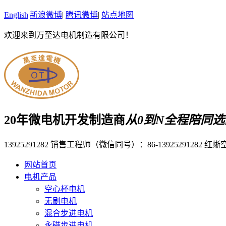
English
|
新浪微博
|
腾讯微博
|
站点地图
欢迎来到万至达电机制造有限公司！
20年微电机开发制造商
从0到N全程陪同
13925291282
销售工程师（微信同号）：86-13925291282
红蜥空
网站首页
电机产品
空心杯电机
无刷电机
混合步进电机
永磁步进电机