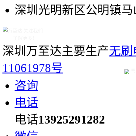
深圳光明新区公明镇马山
关注我们，
了解更多！
深圳万至达主要生产
无刷
11061978号
粤
咨询
电话
电话
13925291282