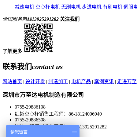
减速电机
空心杯电机
无刷电机
步进电机
有刷电机
伺服
全国服务热线
13925291282
关注我们
了解更多
联系我们
contact us
网站首页
|
设计开发
|
制造加工
|
电机产品
|
案例资讯
|
走进万至
深圳市万至达电机制造有限公司
0755-29886108
红蜥空心杯销售工程师：86-18124006940
0755-29886508
销售工程师（微信同号）：86-13925291282
请您留言
wzd@wanzhida.cn