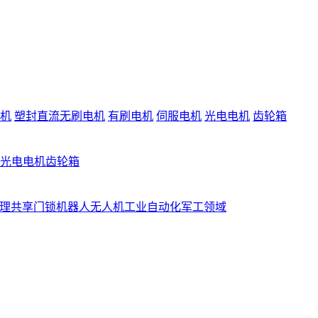
机
塑封直流无刷电机
有刷电机
伺服电机
光电电机
齿轮箱
光电电机
齿轮箱
理
共享门锁
机器人
无人机
工业自动化
军工领域