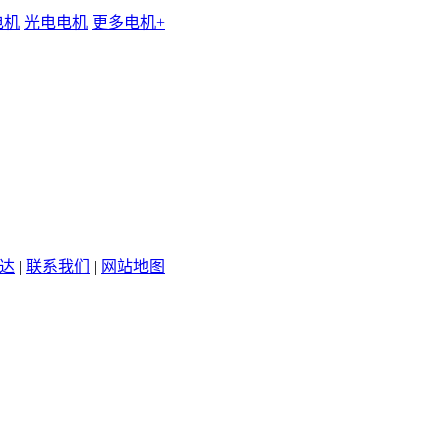
电机
光电电机
更多电机+
达
|
联系我们
|
网站地图