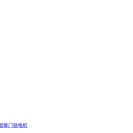
智能门锁电机