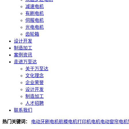
减速电机
有刷电机
伺服电机
光电电机
齿轮箱
设计开发
制造加工
案例资讯
走进万至达
关于万至达
文化理念
企业荣誉
设计开发
制造加工
人才招聘
联系我们
热门关键词：
电动牙刷电机
航模电机
打印机电机
电动窗帘电机