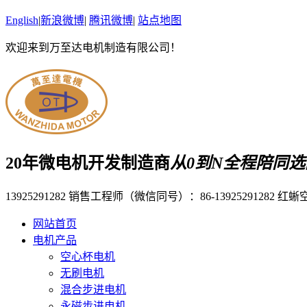
English
|
新浪微博
|
腾讯微博
|
站点地图
欢迎来到万至达电机制造有限公司！
20年微电机开发制造商
从0到N全程陪同
13925291282
销售工程师（微信同号）：86-13925291282
红蜥空
网站首页
电机产品
空心杯电机
无刷电机
混合步进电机
永磁步进电机