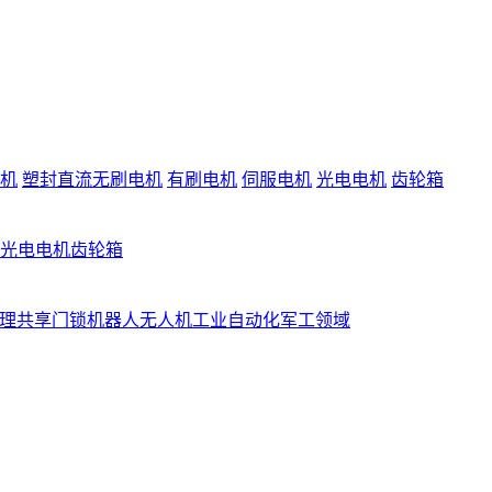
机
塑封直流无刷电机
有刷电机
伺服电机
光电电机
齿轮箱
光电电机
齿轮箱
理
共享门锁
机器人
无人机
工业自动化
军工领域