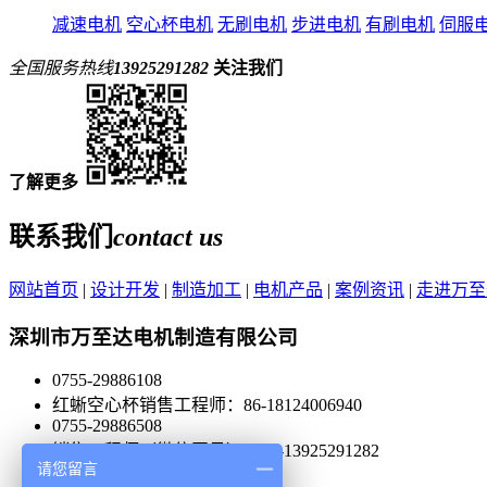
减速电机
空心杯电机
无刷电机
步进电机
有刷电机
伺服
全国服务热线
13925291282
关注我们
了解更多
联系我们
contact us
网站首页
|
设计开发
|
制造加工
|
电机产品
|
案例资讯
|
走进万至
深圳市万至达电机制造有限公司
0755-29886108
红蜥空心杯销售工程师：86-18124006940
0755-29886508
销售工程师（微信同号）：86-13925291282
请您留言
wzd@wanzhida.cn