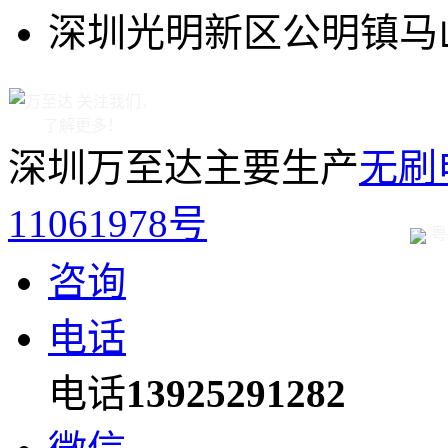
深圳光明新区公明镇马山
关注我们，
了解更多！
深圳万至达主要生产
无刷
11061978号
粤
咨询
电话
电话
13925291282