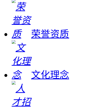
荣誉资质
文化理念