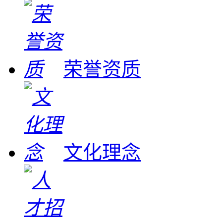
荣誉资质
文化理念