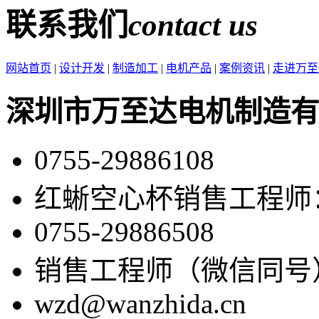
联系我们
contact us
网站首页
|
设计开发
|
制造加工
|
电机产品
|
案例资讯
|
走进万至
深圳市万至达电机制造有
0755-29886108
红蜥空心杯销售工程师：86-
0755-29886508
销售工程师（微信同号）：86
wzd@wanzhida.cn