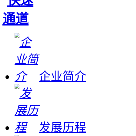
企业简介
发展历程