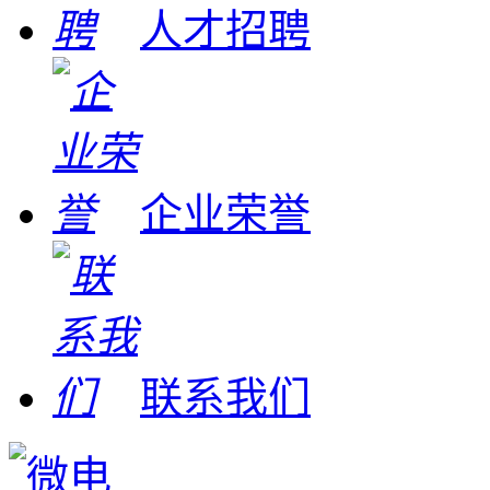
人才招聘
企业荣誉
联系我们