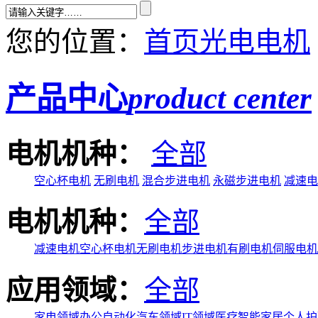
您的位置：
首页
光电电机
产品中心
product center
电机机种：
全部
空心杯电机
无刷电机
混合步进电机
永磁步进电机
减速电
电机机种：
全部
减速电机
空心杯电机
无刷电机
步进电机
有刷电机
伺服电机
应用领域：
全部
家电领域
办公自动化
汽车领域
IT领域
医疗
智能家居
个人护