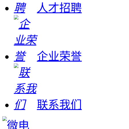
人才招聘
企业荣誉
联系我们