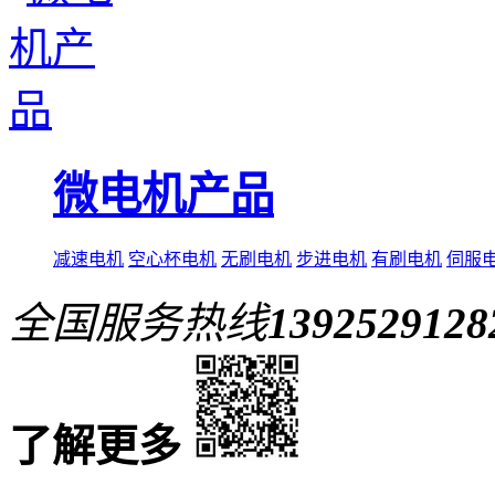
微电机产品
减速电机
空心杯电机
无刷电机
步进电机
有刷电机
伺服
全国服务热线
1392529128
了解更多