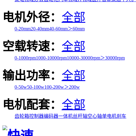
电机外径：
全部
0-20mm
20-40mm
40-60mm
＞60mm
空载转速：
全部
0-1000rpm
1000-10000rpm
10000-30000rpm
＞30000rpm
输出功率：
全部
0-50w
50-100w
100-200w
＞200w
电机配套：
全部
齿轮箱
控制器
编码器
一体机
丝杆轴
空心轴
单电机
刹车