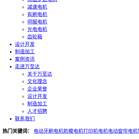
减速电机
有刷电机
伺服电机
光电电机
齿轮箱
设计开发
制造加工
案例资讯
走进万至达
关于万至达
文化理念
企业荣誉
设计开发
制造加工
人才招聘
联系我们
热门关键词：
电动牙刷电机
航模电机
打印机电机
电动窗帘电机